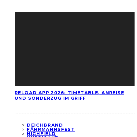
RELOAD APP 2026: TIMETABLE, ANREISE
UND SONDERZUG IM GRIFF
DEICHBRAND
FÄHRMANNSFEST
HIGHFIELD