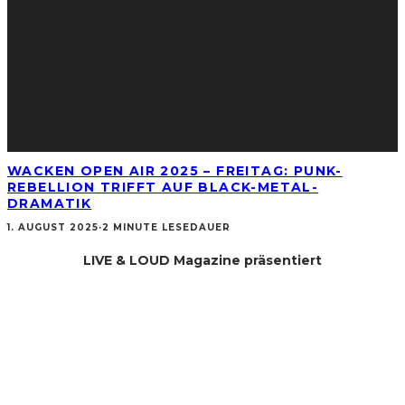
WACKEN OPEN AIR 2025 – FREITAG: PUNK-
REBELLION TRIFFT AUF BLACK-METAL-
DRAMATIK
1. AUGUST 2025
·
2 MINUTE LESEDAUER
LIVE & LOUD Magazine präsentiert