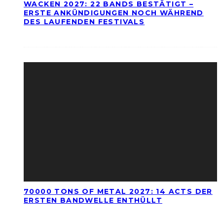
WACKEN 2027: 22 BANDS BESTÄTIGT –
ERSTE ANKÜNDIGUNGEN NOCH WÄHREND
DES LAUFENDEN FESTIVALS
70000 TONS OF METAL 2027: 14 ACTS DER
ERSTEN BANDWELLE ENTHÜLLT