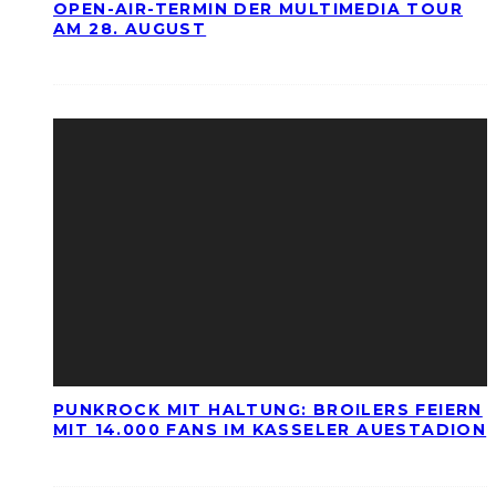
OPEN-AIR-TERMIN DER MULTIMEDIA TOUR
AM 28. AUGUST
PUNKROCK MIT HALTUNG: BROILERS FEIERN
MIT 14.000 FANS IM KASSELER AUESTADION