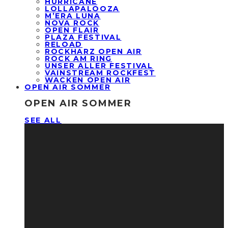
HURRICANE
LOLLAPALOOZA
M’ERA LUNA
NOVA ROCK
OPEN FLAIR
PLAZA FESTIVAL
RELOAD
ROCKHARZ OPEN AIR
ROCK AM RING
UNSER ALLER FESTIVAL
VAINSTREAM ROCKFEST
WACKEN OPEN AIR
OPEN AIR SOMMER
OPEN AIR SOMMER
SEE ALL