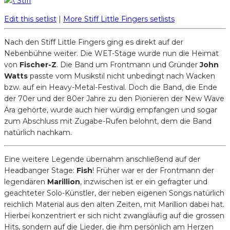
Edit this setlist
|
More Stiff Little Fingers setlists
Nach den Stiff Little Fingers ging es direkt auf der
Nebenbühne weiter. Die WET-Stage wurde nun die Heimat
von
Fischer-Z
. Die Band um Frontmann und Gründer
John
Watts
passte vom Musikstil nicht unbedingt nach Wacken
bzw. auf ein Heavy-Metal-Festival. Doch die Band, die Ende
der 70er und der 80er Jahre zu den Pionieren der New Wave
Ära gehörte, wurde auch hier würdig empfangen und sogar
zum Abschluss mit Zugabe-Rufen belohnt, dem die Band
natürlich nachkam.
Eine weitere Legende übernahm anschließend auf der
Headbanger Stage:
Fish
! Früher war er der Frontmann der
legendären
Marillion
, inzwischen ist er ein gefragter und
geachteter Solo-Künstler, der neben eigenen Songs natürlich
reichlich Material aus den alten Zeiten, mit Marillion dabei hat.
Hierbei konzentriert er sich nicht zwangläufig auf die grossen
Hits, sondern auf die Lieder, die ihm persönlich am Herzen