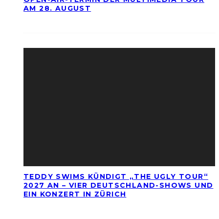
AM 28. AUGUST
TEDDY SWIMS KÜNDIGT „THE UGLY TOUR“
2027 AN – VIER DEUTSCHLAND-SHOWS UND
EIN KONZERT IN ZÜRICH