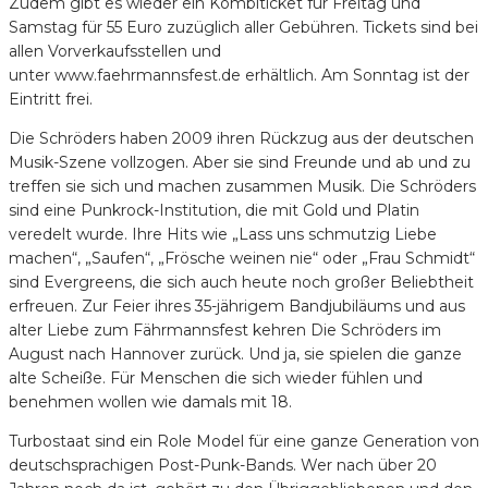
Zudem gibt es wieder ein Kombiticket für Freitag und
Samstag für 55 Euro zuzüglich aller Gebühren. Tickets sind bei
allen Vorverkaufsstellen und
unter www.faehrmannsfest.de erhältlich. Am Sonntag ist der
Eintritt frei.
Die Schröders haben 2009 ihren Rückzug aus der deutschen
Musik-Szene vollzogen. Aber sie sind Freunde und ab und zu
treffen sie sich und machen zusammen Musik. Die Schröders
sind eine Punkrock-Institution, die mit Gold und Platin
veredelt wurde. Ihre Hits wie „Lass uns schmutzig Liebe
machen“, „Saufen“, „Frösche weinen nie“ oder „Frau Schmidt“
sind Evergreens, die sich auch heute noch großer Beliebtheit
erfreuen. Zur Feier ihres 35-jährigem Bandjubiläums und aus
alter Liebe zum Fährmannsfest kehren Die Schröders im
August nach Hannover zurück. Und ja, sie spielen die ganze
alte Scheiße. Für Menschen die sich wieder fühlen und
benehmen wollen wie damals mit 18.
Turbostaat sind ein Role Model für eine ganze Generation von
deutschsprachigen Post-Punk-Bands. Wer nach über 20