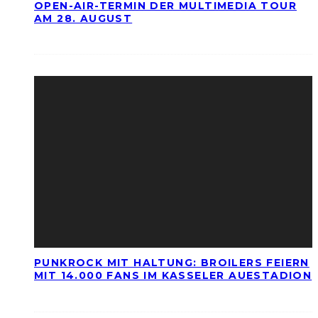
OPEN-AIR-TERMIN DER MULTIMEDIA TOUR
AM 28. AUGUST
PUNKROCK MIT HALTUNG: BROILERS FEIERN
MIT 14.000 FANS IM KASSELER AUESTADION