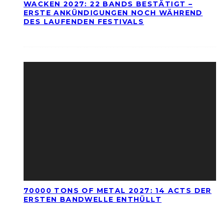
WACKEN 2027: 22 BANDS BESTÄTIGT –
ERSTE ANKÜNDIGUNGEN NOCH WÄHREND
DES LAUFENDEN FESTIVALS
70000 TONS OF METAL 2027: 14 ACTS DER
ERSTEN BANDWELLE ENTHÜLLT