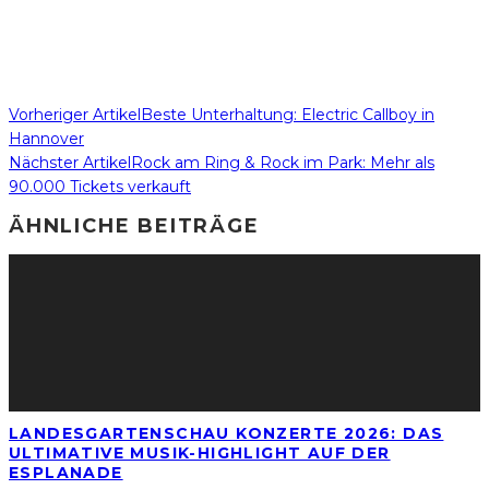
Vorheriger Artikel
Beste Unterhaltung: Electric Callboy in
Hannover
Nächster Artikel
Rock am Ring & Rock im Park: Mehr als
90.000 Tickets verkauft
ÄHNLICHE BEITRÄGE
LANDESGARTENSCHAU KONZERTE 2026: DAS
ULTIMATIVE MUSIK-HIGHLIGHT AUF DER
ESPLANADE