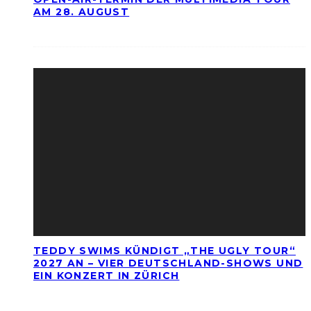
AM 28. AUGUST
TEDDY SWIMS KÜNDIGT „THE UGLY TOUR“
2027 AN – VIER DEUTSCHLAND-SHOWS UND
EIN KONZERT IN ZÜRICH