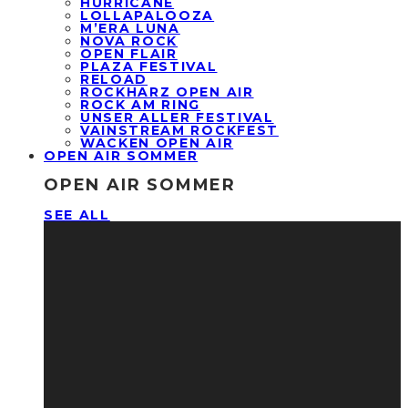
HURRICANE
LOLLAPALOOZA
M’ERA LUNA
NOVA ROCK
OPEN FLAIR
PLAZA FESTIVAL
RELOAD
ROCKHARZ OPEN AIR
ROCK AM RING
UNSER ALLER FESTIVAL
VAINSTREAM ROCKFEST
WACKEN OPEN AIR
OPEN AIR SOMMER
OPEN AIR SOMMER
SEE ALL