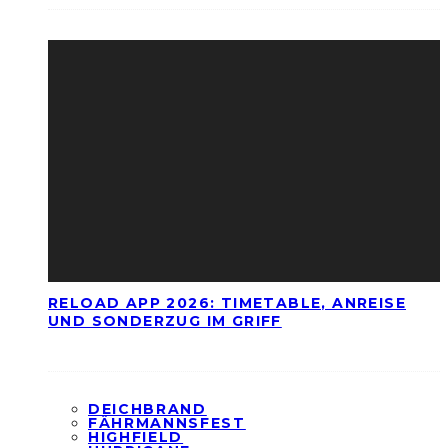
RELOAD APP 2026: TIMETABLE, ANREISE
UND SONDERZUG IM GRIFF
DEICHBRAND
FÄHRMANNSFEST
HIGHFIELD