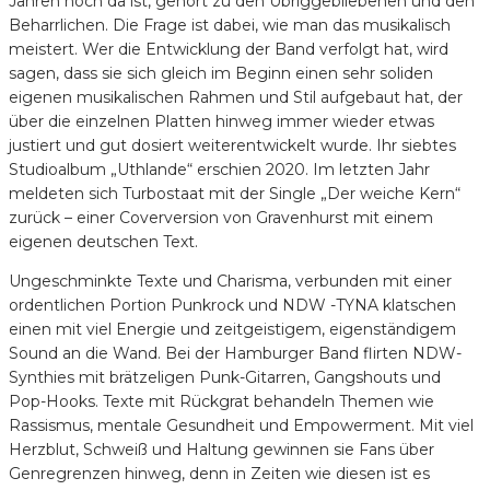
Jahren noch da ist, gehört zu den Übriggebliebenen und den
Beharrlichen. Die Frage ist dabei, wie man das musikalisch
meistert. Wer die Entwicklung der Band verfolgt hat, wird
sagen, dass sie sich gleich im Beginn einen sehr soliden
eigenen musikalischen Rahmen und Stil aufgebaut hat, der
über die einzelnen Platten hinweg immer wieder etwas
justiert und gut dosiert weiterentwickelt wurde. Ihr siebtes
Studioalbum „Uthlande“ erschien 2020. Im letzten Jahr
meldeten sich Turbostaat mit der Single „Der weiche Kern“
zurück – einer Coverversion von Gravenhurst mit einem
eigenen deutschen Text.
Ungeschminkte Texte und Charisma, verbunden mit einer
ordentlichen Portion Punkrock und NDW -TYNA klatschen
einen mit viel Energie und zeitgeistigem, eigenständigem
Sound an die Wand. Bei der Hamburger Band flirten NDW-
Synthies mit brätzeligen Punk-Gitarren, Gangshouts und
Pop-Hooks. Texte mit Rückgrat behandeln Themen wie
Rassismus, mentale Gesundheit und Empowerment. Mit viel
Herzblut, Schweiß und Haltung gewinnen sie Fans über
Genregrenzen hinweg, denn in Zeiten wie diesen ist es