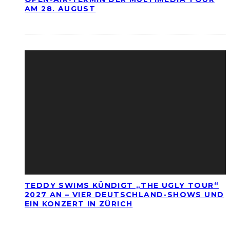
AM 28. AUGUST
TEDDY SWIMS KÜNDIGT „THE UGLY TOUR“
2027 AN – VIER DEUTSCHLAND-SHOWS UND
EIN KONZERT IN ZÜRICH