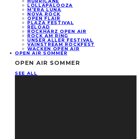
HURRICANE
LOLLAPALOOZA
M’ERA LUNA
NOVA ROCK
OPEN FLAIR
PLAZA FESTIVAL
RELOAD
ROCKHARZ OPEN AIR
ROCK AM RING
UNSER ALLER FESTIVAL
VAINSTREAM ROCKFEST
WACKEN OPEN AIR
OPEN AIR SOMMER
OPEN AIR SOMMER
SEE ALL