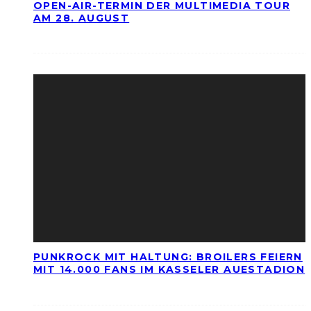
OPEN-AIR-TERMIN DER MULTIMEDIA TOUR
AM 28. AUGUST
PUNKROCK MIT HALTUNG: BROILERS FEIERN
MIT 14.000 FANS IM KASSELER AUESTADION