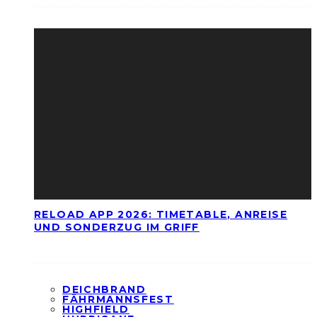
RELOAD APP 2026: TIMETABLE, ANREISE
UND SONDERZUG IM GRIFF
DEICHBRAND
FÄHRMANNSFEST
HIGHFIELD