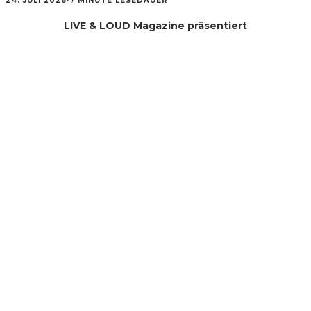
24. JULI 2026
·
7 MINUTE LESEDAUER
LIVE & LOUD Magazine präsentiert