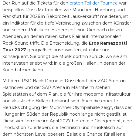
Der Run auf die Tickets für den
ersten Teil der Tournee
war
beispiellos. Dass Metropolen wie München, Hamburg und
Frankfurt für 2026 in Rekordzeit „ausverkauft“ meldeten, ist
ein Indikator für die tiefe Verbindung zwischen dem Künstler
und seinem Publikum. Es herrscht eine Gier nach diesen
Abenden, an denen italienisches Flair auf internationalen
Rock-Sound trifft. Die Entscheidung, die
Eros Ramazzotti
Tour 2027
geografisch auszuweiten, ist daher nur
konsequent. Sie bringt die Musik dorthin zurück, wo sie am
intensivsten erlebt wird: in die großen Hallen, in denen der
Sound atmen kann.
Mit dem PSD Bank Dome in Düsseldorf, der ZAG Arena in
Hannover und der SAP Arena in Mannheim stehen
Spielstätten auf dem Plan, die für ihre moderne Infrastruktur
und akustische Brillanz bekannt sind. Auch die erneute
Berücksichtigung der Münchner Olympiahalle zeigt, dass der
Hunger im Süden der Republik noch lange nicht gestillt ist.
Diese vier Termine im April 2027 bieten die Gelegenheit, eine
Produktion zu erleben, die technisch und musikalisch auf
dem höchsten Level operiert. Es ist die Chance für all jene,