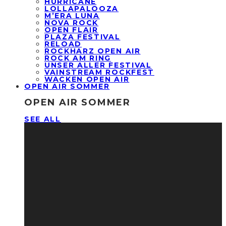
HURRICANE
LOLLAPALOOZA
M’ERA LUNA
NOVA ROCK
OPEN FLAIR
PLAZA FESTIVAL
RELOAD
ROCKHARZ OPEN AIR
ROCK AM RING
UNSER ALLER FESTIVAL
VAINSTREAM ROCKFEST
WACKEN OPEN AIR
OPEN AIR SOMMER
OPEN AIR SOMMER
SEE ALL