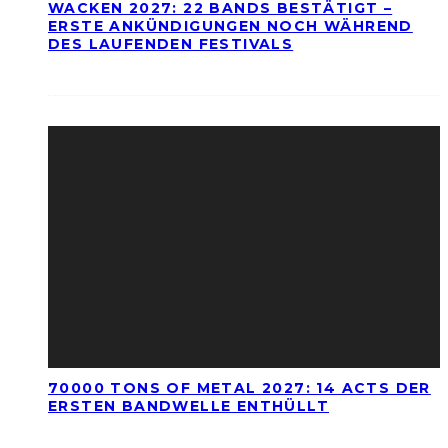
WACKEN 2027: 22 BANDS BESTÄTIGT –
ERSTE ANKÜNDIGUNGEN NOCH WÄHREND
DES LAUFENDEN FESTIVALS
70000 TONS OF METAL 2027: 14 ACTS DER
ERSTEN BANDWELLE ENTHÜLLT