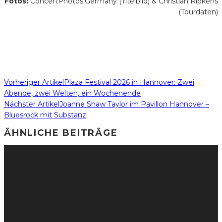
Fotos:
ConcertPhotos.Germany (Titelbild) & Christian Ripkens
(Tourdaten)
Vorheriger Artikel
Plaza Festival 2026 in Hannover: Zwei
Abende, zwei Welten, ein Wochenende
Nächster Artikel
Joanne Shaw Taylor im Pavillon Hannover –
Bluesrock mit Substanz
ÄHNLICHE BEITRÄGE