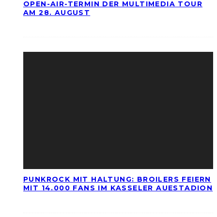
OPEN-AIR-TERMIN DER MULTIMEDIA TOUR
AM 28. AUGUST
PUNKROCK MIT HALTUNG: BROILERS FEIERN
MIT 14.000 FANS IM KASSELER AUESTADION