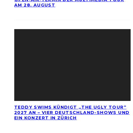
AM 28. AUGUST
TEDDY SWIMS KÜNDIGT „THE UGLY TOUR“
2027 AN – VIER DEUTSCHLAND-SHOWS UND
EIN KONZERT IN ZÜRICH