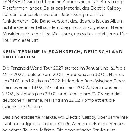
TANZNEID wird nicht nur ein Album sein, das in Streaming-
Plattformen landet. Es ist das Material, das Electric Callboy
auf der Tour spielen werden. Jeder Song muss live
funktionieren. Die Band versteht das, deshalb ist das Album
nicht experimentell sondern pragmatisch aufgebaut. Neue
Musik braucht eine Live-Plattform, um sich zu etablieren. Die
Tour ist dieser Ort.
NEUN TERMINE IN FRANKREICH, DEUTSCHLAND
UND ITALIEN
Die Tanzneid World Tour 2027 startet im Januar und läuft bis
März 2027. Toulouse am 29.01., Bordeaux am 30.01., Nantes
am 31.01. und Paris am 15.02. bilden den französischen Block.
Hannover am 18.02., Mannheim am 20.02., Dortmund am
27.02., Nürnberg am 28.02. und Leipzig am 02.03. sind die
deutschen Termine. Mailand am 22.02. komplettiert die
italienische Präsenz.
Das sind etablierte Märkte, wo Electric Callboy über Jahre ihre
Fanbase aufgebaut haben. Große Arenen, bekannte Venues,
bewährte Touring-Märkte. Die geografische Struktur ist