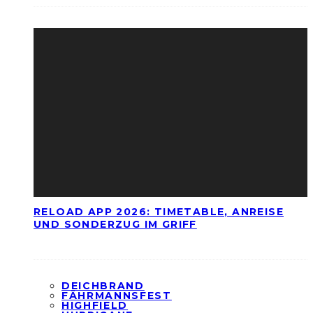
RELOAD APP 2026: TIMETABLE, ANREISE
UND SONDERZUG IM GRIFF
DEICHBRAND
FÄHRMANNSFEST
HIGHFIELD