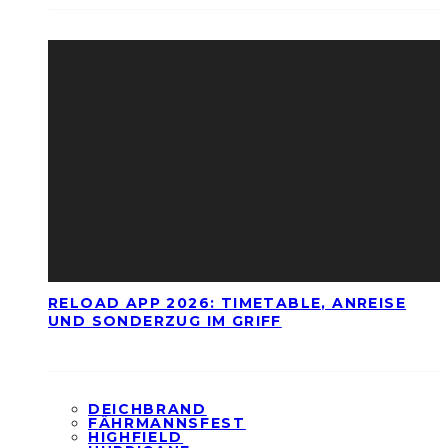
RELOAD APP 2026: TIMETABLE, ANREISE
UND SONDERZUG IM GRIFF
DEICHBRAND
FÄHRMANNSFEST
HIGHFIELD