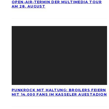
OPEN-AIR-TERMIN DER MULTIMEDIA TOUR
AM 28. AUGUST
PUNKROCK MIT HALTUNG: BROILERS FEIERN
MIT 14.000 FANS IM KASSELER AUESTADION