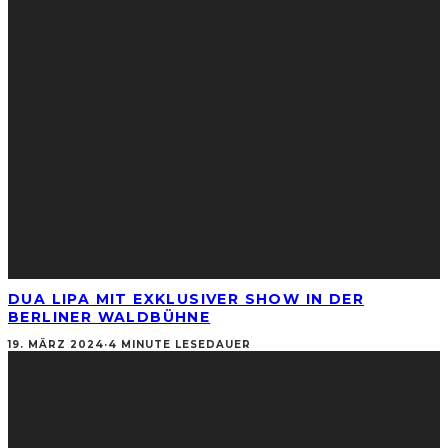
DUA LIPA MIT EXKLUSIVER SHOW IN DER
BERLINER WALDBÜHNE
19. MÄRZ 2024
·
4 MINUTE LESEDAUER