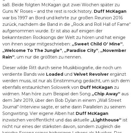
saß. Beide folgten McKagan gut zwei Wochen später zu
Guns N‘ Roses – and the rest is rock history.
Duff McKagan
war bis 1997 an Bord und kehrte zur großen Reunion 2016
zurück, nachdem die Band in die „Rock and Roll Hall of Fame“
aufgenommen wurde. Er ist also auf einigen der
bekanntesten Rocksongs der Welt zu hören und hat einige
von ihnen sogar mitgeschrieben:
„Sweet Child O‘ Mine“
,
„Welcome To The Jungle“
,
„Paradise City“
,
„November
Rain“
, um nur die größten zu nennen.
Dieser wilde Ritt durch seine Musikbiografie, die noch um
verdiente Bands wie
Loaded
und
Velvet Revolver
ergänzt
werden muss, ist nur als Einstimmung gedacht, um sich dem
ebenfalls erstaunlichen Solowerk von
Duff McKagan
zu
widmen. Man höre zum Beispiel den Song
„Chip Away“
aus
dem Jahr 2019, über den Bob Dylan in einem „Wall Street
Journal“-Interview sagte, er sehe darin Parallelen zu seinem
Songwriting. Vier eigene Alben hat
Duff McKagan
inzwischen veröffentlicht und das aktuelle
„Lighthouse“
ist
nicht nur eines der stärksten davon, sondern zugleich die
lyrische Essenz seines bisherigen Lebens als Musiker. Das