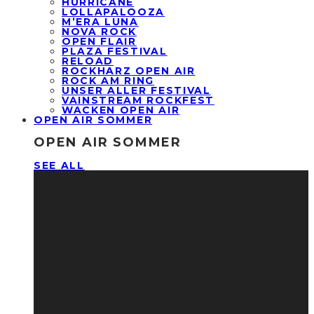
HURRICANE
LOLLAPALOOZA
M’ERA LUNA
NOVA ROCK
OPEN FLAIR
PLAZA FESTIVAL
RELOAD
ROCKHARZ OPEN AIR
ROCK AM RING
UNSER ALLER FESTIVAL
VAINSTREAM ROCKFEST
WACKEN OPEN AIR
OPEN AIR SOMMER
OPEN AIR SOMMER
SEE ALL