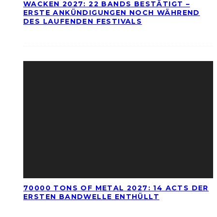
WACKEN 2027: 22 BANDS BESTÄTIGT –
ERSTE ANKÜNDIGUNGEN NOCH WÄHREND
DES LAUFENDEN FESTIVALS
70000 TONS OF METAL 2027: 14 ACTS DER
ERSTEN BANDWELLE ENTHÜLLT