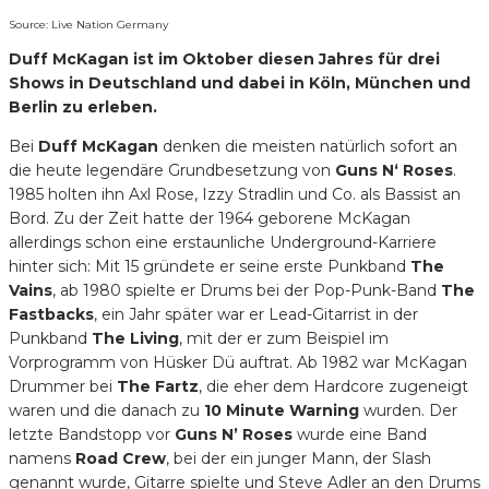
Source: Live Nation Germany
Duff McKagan ist im Oktober diesen Jahres für drei
Shows in Deutschland und dabei in Köln, München und
Berlin zu erleben.
Bei
Duff McKagan
denken die meisten natürlich sofort an
die heute legendäre Grundbesetzung von
Guns N‘ Roses
.
1985 holten ihn Axl Rose, Izzy Stradlin und Co. als Bassist an
Bord. Zu der Zeit hatte der 1964 geborene McKagan
allerdings schon eine erstaunliche Underground-Karriere
hinter sich: Mit 15 gründete er seine erste Punkband
The
Vains
, ab 1980 spielte er Drums bei der Pop-Punk-Band
The
Fastbacks
, ein Jahr später war er Lead-Gitarrist in der
Punkband
The Living
, mit der er zum Beispiel im
Vorprogramm von Hüsker Dü auftrat. Ab 1982 war McKagan
Drummer bei
The Fartz
, die eher dem Hardcore zugeneigt
waren und die danach zu
10 Minute Warning
wurden. Der
letzte Bandstopp vor
Guns N’ Roses
wurde eine Band
namens
Road Crew
, bei der ein junger Mann, der Slash
genannt wurde, Gitarre spielte und Steve Adler an den Drums