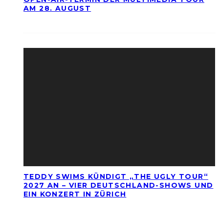
AM 28. AUGUST
TEDDY SWIMS KÜNDIGT „THE UGLY TOUR“
2027 AN – VIER DEUTSCHLAND-SHOWS UND
EIN KONZERT IN ZÜRICH