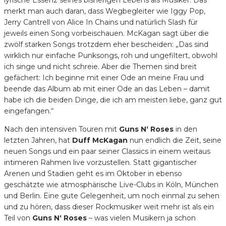
merkt man auch daran, dass Wegbegleiter wie Iggy Pop,
Jerry Cantrell von Alice In Chains und natürlich Slash für
jeweils einen Song vorbeischauen. McKagan sagt über die
zwölf starken Songs trotzdem eher bescheiden: „Das sind
wirklich nur einfache Punksongs, roh und ungefiltert, obwohl
ich singe und nicht schreie. Aber die Themen sind breit
gefächert: Ich beginne mit einer Ode an meine Frau und
beende das Album ab mit einer Ode an das Leben – damit
habe ich die beiden Dinge, die ich am meisten liebe, ganz gut
eingefangen.“
Nach den intensiven Touren mit
Guns N‘ Roses
in den
letzten Jahren, hat
Duff McKagan
nun endlich die Zeit, seine
neuen Songs und ein paar seiner Classics in einem weitaus
intimeren Rahmen live vorzustellen. Statt gigantischer
Arenen und Stadien geht es im Oktober in ebenso
geschätzte wie atmosphärische Live-Clubs in Köln, München
und Berlin. Eine gute Gelegenheit, um noch einmal zu sehen
und zu hören, dass dieser Rockmusiker weit mehr ist als ein
Teil von
Guns N‘ Roses
– was vielen Musikern ja schon