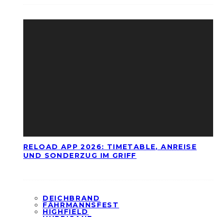
RELOAD APP 2026: TIMETABLE, ANREISE
UND SONDERZUG IM GRIFF
DEICHBRAND
FÄHRMANNSFEST
HIGHFIELD