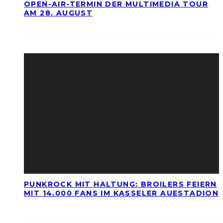
OPEN-AIR-TERMIN DER MULTIMEDIA TOUR
AM 28. AUGUST
PUNKROCK MIT HALTUNG: BROILERS FEIERN
MIT 14.000 FANS IM KASSELER AUESTADION