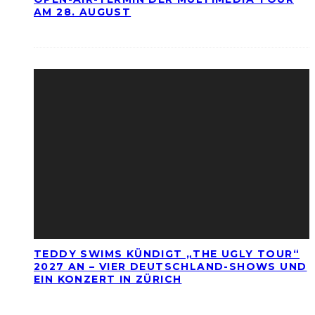
AM 28. AUGUST
TEDDY SWIMS KÜNDIGT „THE UGLY TOUR“
2027 AN – VIER DEUTSCHLAND-SHOWS UND
EIN KONZERT IN ZÜRICH