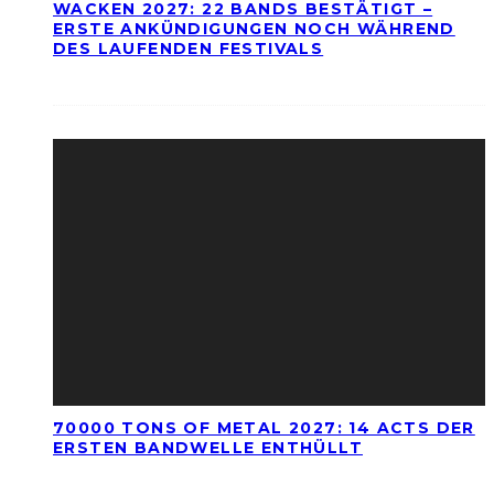
WACKEN 2027: 22 BANDS BESTÄTIGT –
ERSTE ANKÜNDIGUNGEN NOCH WÄHREND
DES LAUFENDEN FESTIVALS
70000 TONS OF METAL 2027: 14 ACTS DER
ERSTEN BANDWELLE ENTHÜLLT