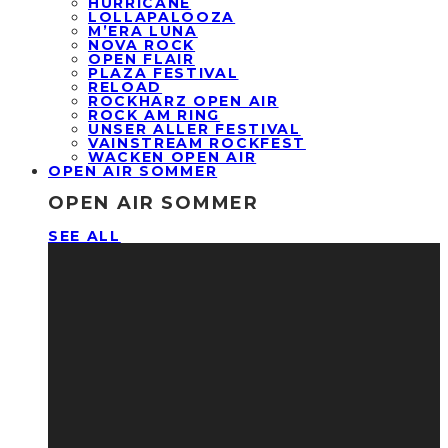
HURRICANE
LOLLAPALOOZA
M’ERA LUNA
NOVA ROCK
OPEN FLAIR
PLAZA FESTIVAL
RELOAD
ROCKHARZ OPEN AIR
ROCK AM RING
UNSER ALLER FESTIVAL
VAINSTREAM ROCKFEST
WACKEN OPEN AIR
OPEN AIR SOMMER
OPEN AIR SOMMER
SEE ALL