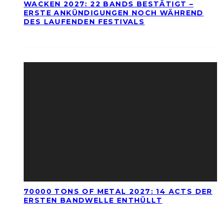
WACKEN 2027: 22 BANDS BESTÄTIGT –
ERSTE ANKÜNDIGUNGEN NOCH WÄHREND
DES LAUFENDEN FESTIVALS
70000 TONS OF METAL 2027: 14 ACTS DER
ERSTEN BANDWELLE ENTHÜLLT