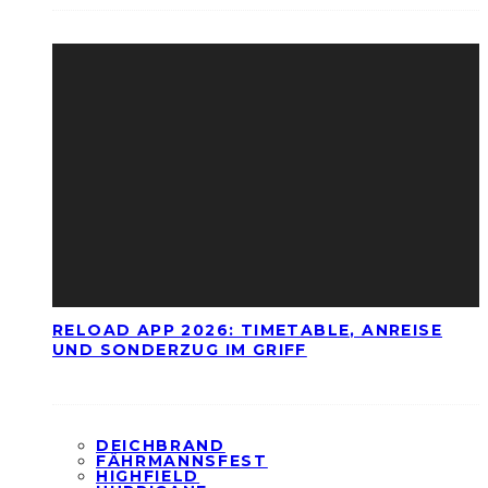
RELOAD APP 2026: TIMETABLE, ANREISE
UND SONDERZUG IM GRIFF
DEICHBRAND
FÄHRMANNSFEST
HIGHFIELD