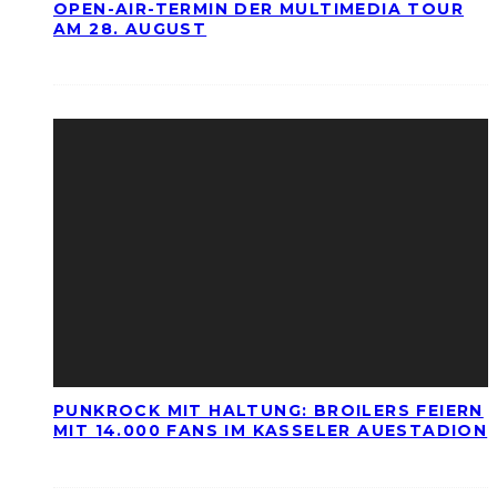
OPEN-AIR-TERMIN DER MULTIMEDIA TOUR
AM 28. AUGUST
PUNKROCK MIT HALTUNG: BROILERS FEIERN
MIT 14.000 FANS IM KASSELER AUESTADION