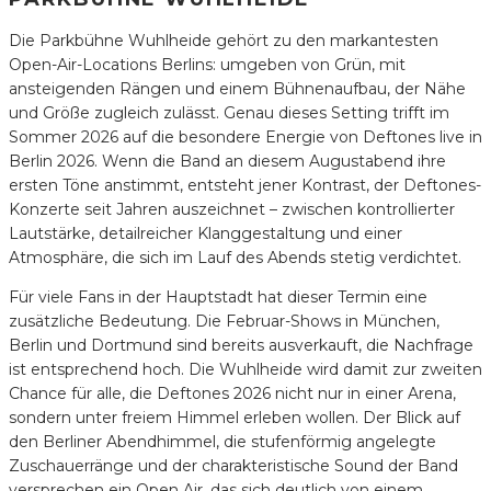
Die Parkbühne Wuhlheide gehört zu den markantesten
Open-Air-Locations Berlins: umgeben von Grün, mit
ansteigenden Rängen und einem Bühnenaufbau, der Nähe
und Größe zugleich zulässt. Genau dieses Setting trifft im
Sommer 2026 auf die besondere Energie von Deftones live in
Berlin 2026. Wenn die Band an diesem Augustabend ihre
ersten Töne anstimmt, entsteht jener Kontrast, der Deftones-
Konzerte seit Jahren auszeichnet – zwischen kontrollierter
Lautstärke, detailreicher Klanggestaltung und einer
Atmosphäre, die sich im Lauf des Abends stetig verdichtet.
Für viele Fans in der Hauptstadt hat dieser Termin eine
zusätzliche Bedeutung. Die Februar-Shows in München,
Berlin und Dortmund sind bereits ausverkauft, die Nachfrage
ist entsprechend hoch. Die Wuhlheide wird damit zur zweiten
Chance für alle, die Deftones 2026 nicht nur in einer Arena,
sondern unter freiem Himmel erleben wollen. Der Blick auf
den Berliner Abendhimmel, die stufenförmig angelegte
Zuschauerränge und der charakteristische Sound der Band
versprechen ein Open Air, das sich deutlich von einem