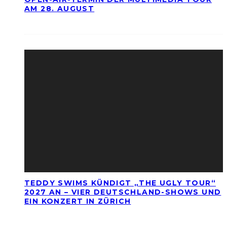
AM 28. AUGUST
TEDDY SWIMS KÜNDIGT „THE UGLY TOUR“
2027 AN – VIER DEUTSCHLAND-SHOWS UND
EIN KONZERT IN ZÜRICH