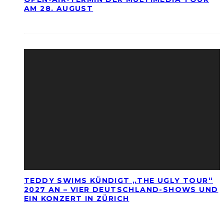
AM 28. AUGUST
TEDDY SWIMS KÜNDIGT „THE UGLY TOUR“
2027 AN – VIER DEUTSCHLAND-SHOWS UND
EIN KONZERT IN ZÜRICH