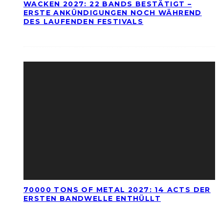
WACKEN 2027: 22 BANDS BESTÄTIGT –
ERSTE ANKÜNDIGUNGEN NOCH WÄHREND
DES LAUFENDEN FESTIVALS
70000 TONS OF METAL 2027: 14 ACTS DER
ERSTEN BANDWELLE ENTHÜLLT