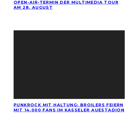
OPEN-AIR-TERMIN DER MULTIMEDIA TOUR
AM 28. AUGUST
PUNKROCK MIT HALTUNG: BROILERS FEIERN
MIT 14.000 FANS IM KASSELER AUESTADION