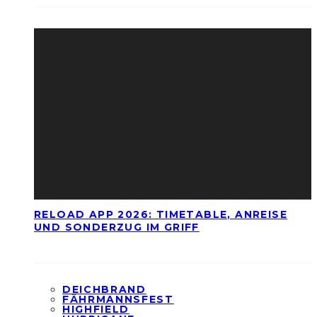
RELOAD APP 2026: TIMETABLE, ANREISE
UND SONDERZUG IM GRIFF
DEICHBRAND
FÄHRMANNSFEST
HIGHFIELD