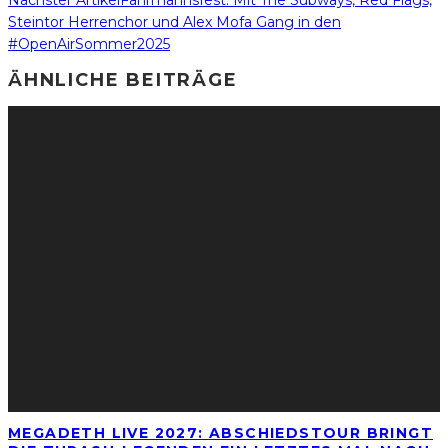
Nächster Artikel
Fährmannsfest: Mit The Subways, Red Flags,
Steintor Herrenchor und Alex Mofa Gang in den
#OpenAirSommer2025
ÄHNLICHE BEITRÄGE
MEGADETH LIVE 2027: ABSCHIEDSTOUR BRINGT