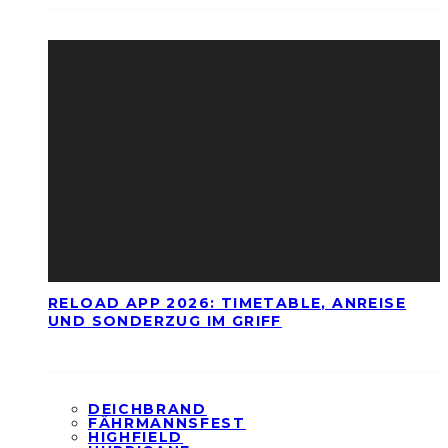
RELOAD APP 2026: TIMETABLE, ANREISE
UND SONDERZUG IM GRIFF
DEICHBRAND
FÄHRMANNSFEST
HIGHFIELD