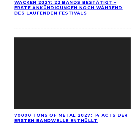
WACKEN 2027: 22 BANDS BESTÄTIGT –
ERSTE ANKÜNDIGUNGEN NOCH WÄHREND
DES LAUFENDEN FESTIVALS
70000 TONS OF METAL 2027: 14 ACTS DER
ERSTEN BANDWELLE ENTHÜLLT