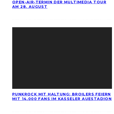
OPEN-AIR-TERMIN DER MULTIMEDIA TOUR
AM 28. AUGUST
PUNKROCK MIT HALTUNG: BROILERS FEIERN
MIT 14.000 FANS IM KASSELER AUESTADION