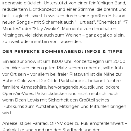
irgendwie glücklich. Unterstützt von einer feinfühligen Band,
reduziertem Lichtkonzept und einer Stimme, die brennt und
heilt zugleich, spielt Lewis sich durch seine größten Hits und
neuen Songs – mit Sicherheit auch “Hurtless”, “Chemicals”, “7
Minutes” oder “Stay Awake”. Momente zum Innehalten,
Mitsingen, vielleicht auch zum Weinen – ganz egal ob allein,
zu zweit oder inmitten von Tausenden.
DER PERFEKTE SOMMERABEND: INFOS & TIPPS
Einlass zur Show ist um 18:00 Uhr, Konzertbeginn um 20:00
Uhr. Wer sich einen guten Platz sichern möchte, sollte früh
vor Ort sein – vor allem bei freier Platzwahl ist die Nähe zur
Bühne Gold wert. Die Gilde Parkbühne ist bekannt für ihre
familiäre Atmosphäre, hervorragende Akustik und lockere
Open-Air-Vibes. Picknickdecken sind nicht unüblich, auch
wenn Dean Lewis mit Sicherheit den Großteil seines
Publikums zum Aufstehen, Mitsingen und Mitfühlen bringen
wird.
Anreise ist per Fahrrad, ÖPNV oder zu Fuß empfehlenswert –
Parkplätze sind rund um den Stadtpark und den