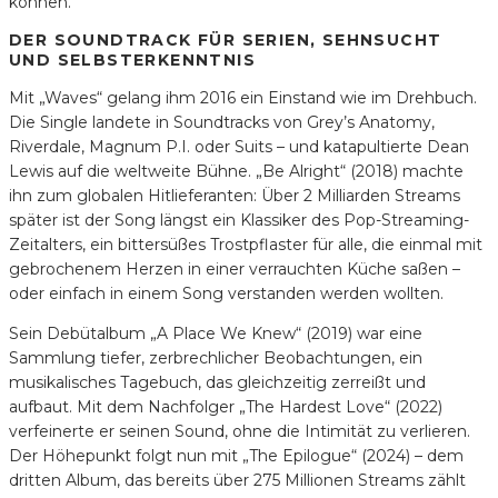
können.
DER SOUNDTRACK FÜR SERIEN, SEHNSUCHT
UND SELBSTERKENNTNIS
Mit „Waves“ gelang ihm 2016 ein Einstand wie im Drehbuch.
Die Single landete in Soundtracks von Grey’s Anatomy,
Riverdale, Magnum P.I. oder Suits – und katapultierte Dean
Lewis auf die weltweite Bühne. „Be Alright“ (2018) machte
ihn zum globalen Hitlieferanten: Über 2 Milliarden Streams
später ist der Song längst ein Klassiker des Pop-Streaming-
Zeitalters, ein bittersüßes Trostpflaster für alle, die einmal mit
gebrochenem Herzen in einer verrauchten Küche saßen –
oder einfach in einem Song verstanden werden wollten.
Sein Debütalbum „A Place We Knew“ (2019) war eine
Sammlung tiefer, zerbrechlicher Beobachtungen, ein
musikalisches Tagebuch, das gleichzeitig zerreißt und
aufbaut. Mit dem Nachfolger „The Hardest Love“ (2022)
verfeinerte er seinen Sound, ohne die Intimität zu verlieren.
Der Höhepunkt folgt nun mit „The Epilogue“ (2024) – dem
dritten Album, das bereits über 275 Millionen Streams zählt