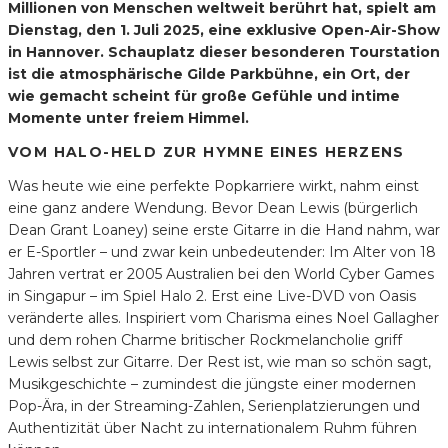
Millionen von Menschen weltweit berührt hat, spielt am
Dienstag, den 1. Juli 2025, eine exklusive Open-Air-Show
in Hannover. Schauplatz dieser besonderen Tourstation
ist die atmosphärische Gilde Parkbühne, ein Ort, der
wie gemacht scheint für große Gefühle und intime
Momente unter freiem Himmel.
VOM HALO-HELD ZUR HYMNE EINES HERZENS
Was heute wie eine perfekte Popkarriere wirkt, nahm einst
eine ganz andere Wendung. Bevor Dean Lewis (bürgerlich
Dean Grant Loaney) seine erste Gitarre in die Hand nahm, war
er E-Sportler – und zwar kein unbedeutender: Im Alter von 18
Jahren vertrat er 2005 Australien bei den World Cyber Games
in Singapur – im Spiel Halo 2. Erst eine Live-DVD von Oasis
veränderte alles. Inspiriert vom Charisma eines Noel Gallagher
und dem rohen Charme britischer Rockmelancholie griff
Lewis selbst zur Gitarre. Der Rest ist, wie man so schön sagt,
Musikgeschichte – zumindest die jüngste einer modernen
Pop-Ära, in der Streaming-Zahlen, Serienplatzierungen und
Authentizität über Nacht zu internationalem Ruhm führen