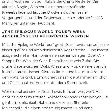
und in Australien bis auf Platz 2 der Charts kletterte. Die
aktuelle Single „With You“, eine herzzerreißende
Klavierballade, schlägt die Brücke zwischen seiner
Vergangenheit und der Gegenwart – ein moderner “Half A
Man”, der unter die Haut geht.
„THE EPILOGUE WORLD TOUR“: WENN
ABSCHLÜSSE ZU AUFBRÜCHEN WERDEN
Mit „The Epilogue World Tour“ geht Dean Lewis nun auf seine
bisher größte und ambitionierteste Konzertreise – und macht
ausgerechnet in Hannover einen seiner wenigen Open-Air-
Stopps. Die Wahl der Gilde Parkbühne ist kein Zufall: Die
grüne Oase zwischen Wald, Wiese und Musik erinnert an die
Intimität australischer Küstenstädte – und bietet trotzdem
den Platz für große Emotionen, unzählige Stimmen im Chor
und Gänsehautmomente unter dem Sternenzelt.
Wer einmal bei einem Dean-Lewis-Konzert war, weiß: Hier
geht es nicht um Effekte, Pyrotechnik oder Tanzeinlagen. Es
geht um Ehrlichkeit, Nähe und diese fast filmreife
Melancholie, die einen erst traurig macht – und dann