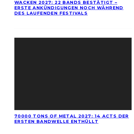
WACKEN 2027: 22 BANDS BESTÄTIGT –
ERSTE ANKÜNDIGUNGEN NOCH WÄHREND
DES LAUFENDEN FESTIVALS
70000 TONS OF METAL 2027: 14 ACTS DER
ERSTEN BANDWELLE ENTHÜLLT