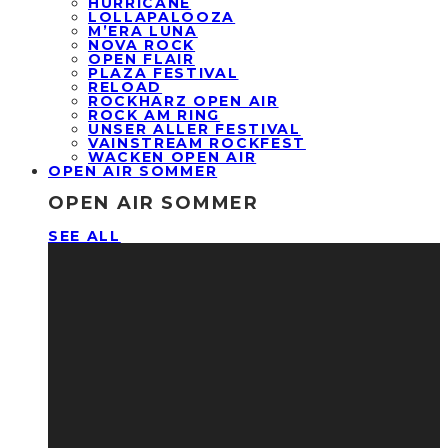
HURRICANE
LOLLAPALOOZA
M’ERA LUNA
NOVA ROCK
OPEN FLAIR
PLAZA FESTIVAL
RELOAD
ROCKHARZ OPEN AIR
ROCK AM RING
UNSER ALLER FESTIVAL
VAINSTREAM ROCKFEST
WACKEN OPEN AIR
OPEN AIR SOMMER
OPEN AIR SOMMER
SEE ALL