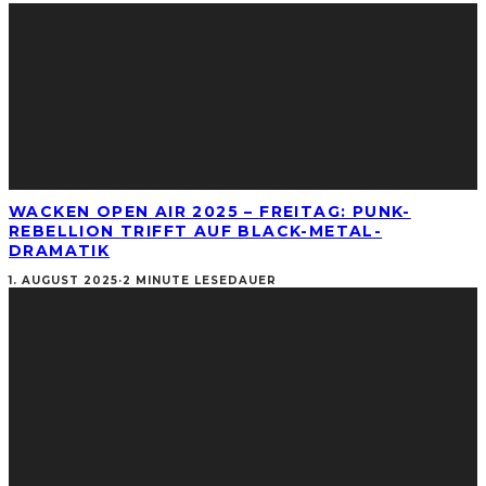
WACKEN OPEN AIR 2025 – FREITAG: PUNK-
REBELLION TRIFFT AUF BLACK-METAL-
DRAMATIK
1. AUGUST 2025
·
2 MINUTE LESEDAUER