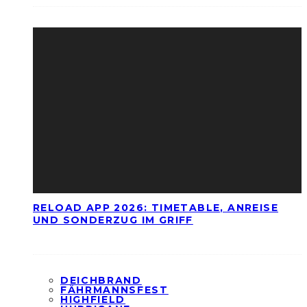
RELOAD APP 2026: TIMETABLE, ANREISE
UND SONDERZUG IM GRIFF
DEICHBRAND
FÄHRMANNSFEST
HIGHFIELD