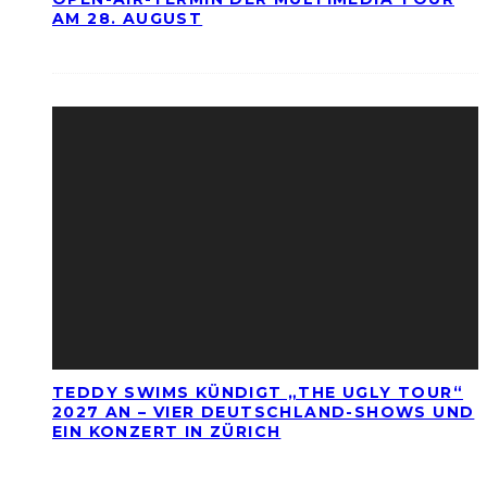
AM 28. AUGUST
TEDDY SWIMS KÜNDIGT „THE UGLY TOUR“
2027 AN – VIER DEUTSCHLAND-SHOWS UND
EIN KONZERT IN ZÜRICH