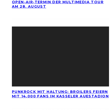
OPEN-AIR-TERMIN DER MULTIMEDIA TOUR
AM 28. AUGUST
PUNKROCK MIT HALTUNG: BROILERS FEIERN
MIT 14.000 FANS IM KASSELER AUESTADION