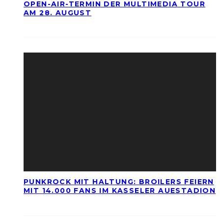
OPEN-AIR-TERMIN DER MULTIMEDIA TOUR
AM 28. AUGUST
PUNKROCK MIT HALTUNG: BROILERS FEIERN
MIT 14.000 FANS IM KASSELER AUESTADION