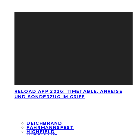
RELOAD APP 2026: TIMETABLE, ANREISE
UND SONDERZUG IM GRIFF
DEICHBRAND
FÄHRMANNSFEST
HIGHFIELD