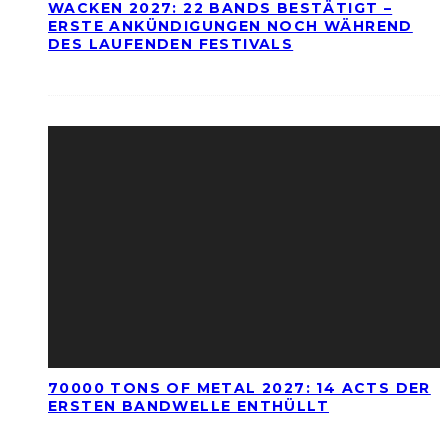
WACKEN 2027: 22 BANDS BESTÄTIGT –
ERSTE ANKÜNDIGUNGEN NOCH WÄHREND
DES LAUFENDEN FESTIVALS
70000 TONS OF METAL 2027: 14 ACTS DER
ERSTEN BANDWELLE ENTHÜLLT