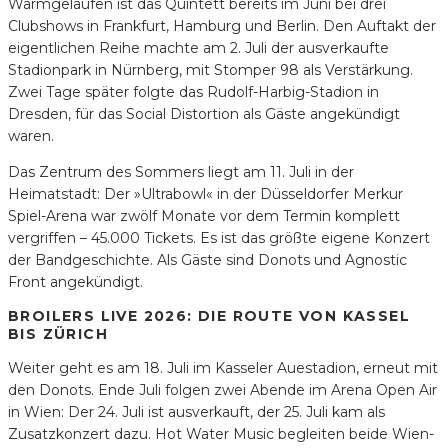
Warmgelaufen ist das Quintett bereits im Juni bei drei
Clubshows in Frankfurt, Hamburg und Berlin. Den Auftakt der
eigentlichen Reihe machte am 2. Juli der ausverkaufte
Stadionpark in Nürnberg, mit Stomper 98 als Verstärkung.
Zwei Tage später folgte das Rudolf-Harbig-Stadion in
Dresden, für das Social Distortion als Gäste angekündigt
waren.
Das Zentrum des Sommers liegt am 11. Juli in der
Heimatstadt: Der »Ultrabowl« in der Düsseldorfer Merkur
Spiel-Arena war zwölf Monate vor dem Termin komplett
vergriffen – 45.000 Tickets. Es ist das größte eigene Konzert
der Bandgeschichte. Als Gäste sind Donots und Agnostic
Front angekündigt.
BROILERS LIVE 2026: DIE ROUTE VON KASSEL
BIS ZÜRICH
Weiter geht es am 18. Juli im Kasseler Auestadion, erneut mit
den Donots. Ende Juli folgen zwei Abende im Arena Open Air
in Wien: Der 24. Juli ist ausverkauft, der 25. Juli kam als
Zusatzkonzert dazu. Hot Water Music begleiten beide Wien-