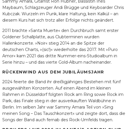
Sammy Amara, Gitarrist Ron Hübner, Bassistin Ines
Maybaum, Schlagzeuger Andi Brügge und Keyboarder Chris
Kubczak. Wurzeln im Punk, klare Haltung, kein Kalkül – an
diesem Kurs hat sich trotz aller Erfolge nichts geändert.
2011 brachte »Santa Muerte« den Durchbruch samt erster
Goldener Schallplatte, aus Clubterminen wurden
Hallenkonzerte. »Noir« stieg 2014 an die Spitze der
deutschen Charts, »(sic!)« wiederholte das 2017. Mit »Puro
Amor« kam 2021 das dritte Nummer-eins-Studioalbum in
Serie hinzu – und das vierte Gold-Album nacheinander.
RÜCKENWIND AUS DEM JUBILÄUMSJAHR
2024 feierte die Band ihr dreißigjähriges Bestehen mit fünf
ausgewählten Konzerten. Auf einen Abend im kleinen
Rahmen in Düsseldorf folgten Rock am Ring sowie Rock im
Park, das Finale stieg in der ausverkauften Waldbühne in
Berlin. Im selben Jahr war Sammy Amara Teil von »Sing
meinen Song – Das Tauschkonzert« und zeigte dort, dass die
Songs der Band auch fernab des Rock-Umfelds tragen.