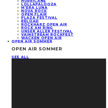
HURRICANE
LOLLAPALOOZA
M’ERA LUNA
NOVA ROCK
OPEN FLAIR
PLAZA FESTIVAL
RELOAD
ROCKHARZ OPEN AIR
ROCK AM RING
UNSER ALLER FESTIVAL
VAINSTREAM ROCKFEST
WACKEN OPEN AIR
OPEN AIR SOMMER
OPEN AIR SOMMER
SEE ALL