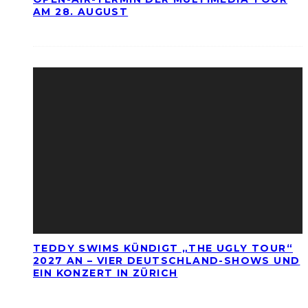
AM 28. AUGUST
TEDDY SWIMS KÜNDIGT „THE UGLY TOUR“
2027 AN – VIER DEUTSCHLAND-SHOWS UND
EIN KONZERT IN ZÜRICH