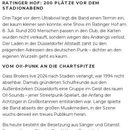
RATINGER HOF: 200 PLÄTZE VOR DEM
STADIONABEND
Drei Tage vor dem Ultrabowl legt die Band einen Termin ein,
der kaum kleiner sein könnte: eine Show im Ratinger Hof am
8. Juli. Rund 200 Menschen passen in den Club, die Karten
wurden nicht verkauft, sondern wegen des Andrangs verlost.
Der Laden in der Düsseldorfer Altstadt zählt zu den
prägenden Adressen des deutschen Punk – dichter an den
eigenen Wurzeln geht es kaum.
VOM OI!-PUNK AN DIE CHARTSPITZE
Dass Broilers live 2026 nach Stadien verlangt, war 1994 nicht
absehbar. Damals gründeten Schulfreunde aus den
Außenbezirken Düsseldorfs eine Gruppe im Geist des rauen
Oi!-Sounds – jener Streetpunk-Spielart, die Anfang der
Achtziger in Großbritannien entstanden war. Lange spielte
die Band abseits der großen Musikmedien, in der Szene
wuchs derweil ein treues Publikum heran.
Bis heute besteht die Besetzung aus Sänger und Gitarrist