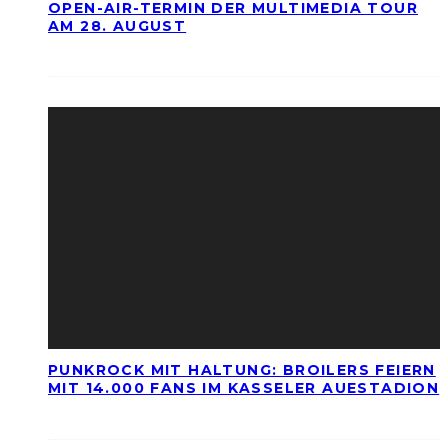
OPEN-AIR-TERMIN DER MULTIMEDIA TOUR
AM 28. AUGUST
PUNKROCK MIT HALTUNG: BROILERS FEIERN
MIT 14.000 FANS IM KASSELER AUESTADION