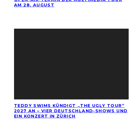
AM 28. AUGUST
TEDDY SWIMS KÜNDIGT „THE UGLY TOUR“
2027 AN – VIER DEUTSCHLAND-SHOWS UND
EIN KONZERT IN ZÜRICH