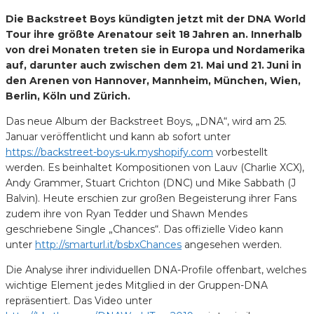
Die Backstreet Boys kündigten jetzt mit der DNA World
Tour ihre größte Arenatour seit 18 Jahren an. Innerhalb
von drei Monaten treten sie in Europa und Nordamerika
auf, darunter auch zwischen dem 21. Mai und 21. Juni in
den Arenen von Hannover, Mannheim, München, Wien,
Berlin, Köln und Zürich.
Das neue Album der Backstreet Boys, „DNA“, wird am 25.
Januar veröffentlicht und kann ab sofort unter
https://backstreet-boys-uk.myshopify.com
vorbestellt
werden. Es beinhaltet Kompositionen von Lauv (Charlie XCX),
Andy Grammer, Stuart Crichton (DNC) und Mike Sabbath (J
Balvin). Heute erschien zur großen Begeisterung ihrer Fans
zudem ihre von Ryan Tedder und Shawn Mendes
geschriebene Single „Chances“. Das offizielle Video kann
unter
http://smarturl.it/bsbxChances
angesehen werden.
Die Analyse ihrer individuellen DNA-Profile offenbart, welches
wichtige Element jedes Mitglied in der Gruppen-DNA
repräsentiert. Das Video unter