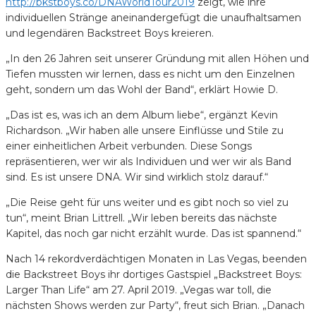
http://bkstboys.co/DNAWorldTour2019
zeigt, wie ihre
individuellen Stränge aneinandergefügt die unaufhaltsamen
und legendären Backstreet Boys kreieren.
„In den 26 Jahren seit unserer Gründung mit allen Höhen und
Tiefen mussten wir lernen, dass es nicht um den Einzelnen
geht, sondern um das Wohl der Band“, erklärt Howie D.
„Das ist es, was ich an dem Album liebe“, ergänzt Kevin
Richardson. „Wir haben alle unsere Einflüsse und Stile zu
einer einheitlichen Arbeit verbunden. Diese Songs
repräsentieren, wer wir als Individuen und wer wir als Band
sind. Es ist unsere DNA. Wir sind wirklich stolz darauf.“
„Die Reise geht für uns weiter und es gibt noch so viel zu
tun“, meint Brian Littrell. „Wir leben bereits das nächste
Kapitel, das noch gar nicht erzählt wurde. Das ist spannend.“
Nach 14 rekordverdächtigen Monaten in Las Vegas, beenden
die Backstreet Boys ihr dortiges Gastspiel „Backstreet Boys:
Larger Than Life“ am 27. April 2019. „Vegas war toll, die
nächsten Shows werden zur Party“, freut sich Brian. „Danach