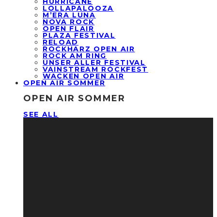
HURRICANE
LOLLAPALOOZA
M’ERA LUNA
NOVA ROCK
OPEN FLAIR
PLAZA FESTIVAL
RELOAD
ROCKHARZ OPEN AIR
ROCK AM RING
UNSER ALLER FESTIVAL
VAINSTREAM ROCKFEST
WACKEN OPEN AIR
OPEN AIR SOMMER
OPEN AIR SOMMER
SEE ALL