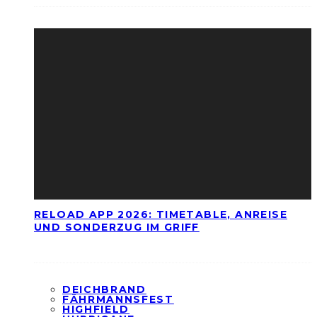
RELOAD APP 2026: TIMETABLE, ANREISE
UND SONDERZUG IM GRIFF
DEICHBRAND
FÄHRMANNSFEST
HIGHFIELD