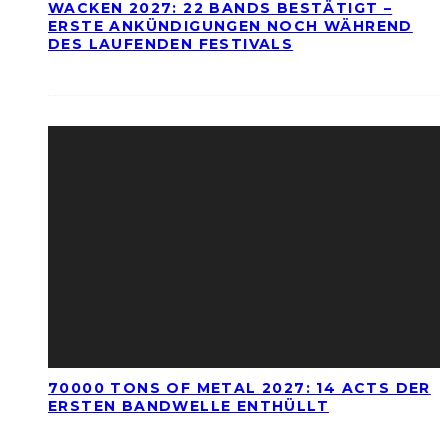
WACKEN 2027: 22 BANDS BESTÄTIGT –
ERSTE ANKÜNDIGUNGEN NOCH WÄHREND
DES LAUFENDEN FESTIVALS
70000 TONS OF METAL 2027: 14 ACTS DER
ERSTEN BANDWELLE ENTHÜLLT