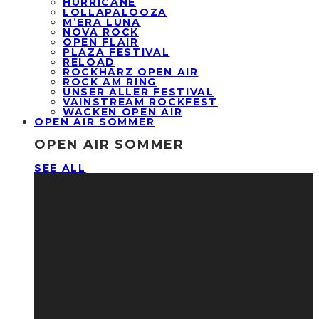
HURRICANE
LOLLAPALOOZA
M’ERA LUNA
NOVA ROCK
OPEN FLAIR
PLAZA FESTIVAL
RELOAD
ROCKHARZ OPEN AIR
ROCK AM RING
UNSER ALLER FESTIVAL
VAINSTREAM ROCKFEST
WACKEN OPEN AIR
OPEN AIR SOMMER
OPEN AIR SOMMER
SEE ALL