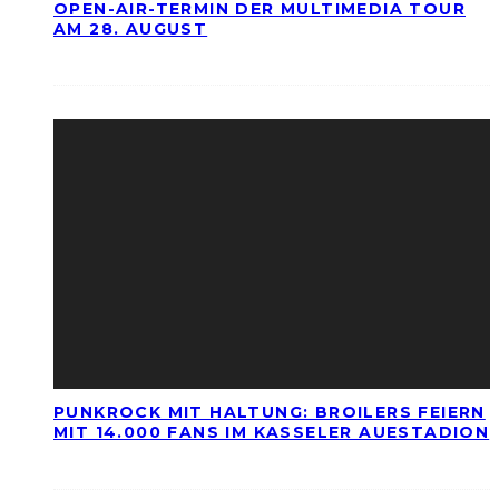
OPEN-AIR-TERMIN DER MULTIMEDIA TOUR
AM 28. AUGUST
PUNKROCK MIT HALTUNG: BROILERS FEIERN
MIT 14.000 FANS IM KASSELER AUESTADION