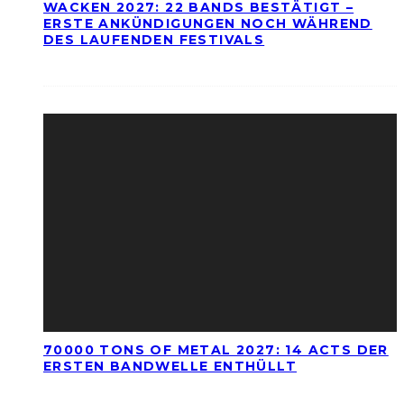
WACKEN 2027: 22 BANDS BESTÄTIGT –
ERSTE ANKÜNDIGUNGEN NOCH WÄHREND
DES LAUFENDEN FESTIVALS
70000 TONS OF METAL 2027: 14 ACTS DER
ERSTEN BANDWELLE ENTHÜLLT