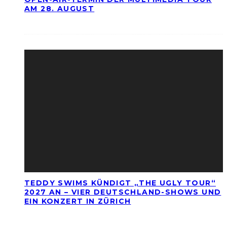
AM 28. AUGUST
TEDDY SWIMS KÜNDIGT „THE UGLY TOUR“
2027 AN – VIER DEUTSCHLAND-SHOWS UND
EIN KONZERT IN ZÜRICH