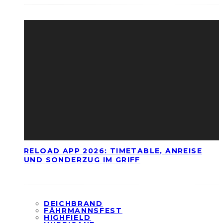
RELOAD APP 2026: TIMETABLE, ANREISE
UND SONDERZUG IM GRIFF
DEICHBRAND
FÄHRMANNSFEST
HIGHFIELD