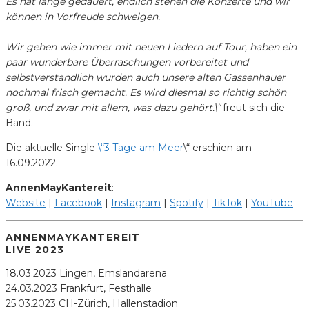
Es hat lange gedauert, endlich stehen die Konzerte und wir
können in Vorfreude schwelgen.
Wir gehen wie immer mit neuen Liedern auf Tour, haben ein
paar wunderbare Überraschungen vorbereitet und
selbstverständlich wurden auch unsere alten Gassenhauer
nochmal frisch gemacht. Es wird diesmal so richtig schön
groß, und zwar mit allem, was dazu gehört.\“
freut sich die
Band.
Die aktuelle Single
\“3 Tage am Meer
\“ erschien am
16.09.2022.
AnnenMayKantereit
:
Website
|
Facebook
|
Instagram
|
Spotify
|
TikTok
|
YouTube
ANNENMAYKANTEREIT
LIVE 2023
18.03.2023 Lingen, Emslandarena
24.03.2023 Frankfurt, Festhalle
25.03.2023 CH-Zürich, Hallenstadion