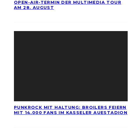
OPEN-AIR-TERMIN DER MULTIMEDIA TOUR
AM 28. AUGUST
PUNKROCK MIT HALTUNG: BROILERS FEIERN
MIT 14.000 FANS IM KASSELER AUESTADION