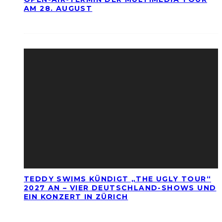
AM 28. AUGUST
TEDDY SWIMS KÜNDIGT „THE UGLY TOUR“
2027 AN – VIER DEUTSCHLAND-SHOWS UND
EIN KONZERT IN ZÜRICH