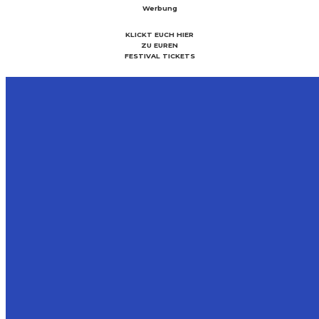
Werbung
KLICKT EUCH HIER
ZU EUREN
FESTIVAL TICKETS