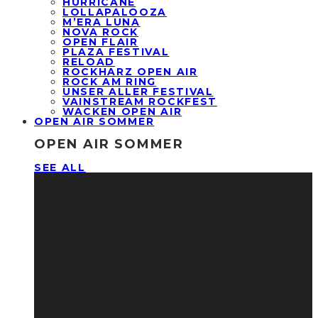
HURRICANE
LOLLAPALOOZA
M’ERA LUNA
NOVA ROCK
OPEN FLAIR
PLAZA FESTIVAL
RELOAD
ROCKHARZ OPEN AIR
ROCK AM RING
UNSER ALLER FESTIVAL
VAINSTREAM ROCKFEST
WACKEN OPEN AIR
OPEN AIR SOMMER
OPEN AIR SOMMER
SEE ALL