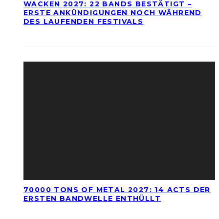
WACKEN 2027: 22 BANDS BESTÄTIGT –
ERSTE ANKÜNDIGUNGEN NOCH WÄHREND
DES LAUFENDEN FESTIVALS
70000 TONS OF METAL 2027: 14 ACTS DER
ERSTEN BANDWELLE ENTHÜLLT