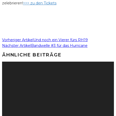
zelebrieren!
>>> zu den Tickets
Vorheriger Artikel
Und noch ein Vierer fürs RH19
Nächster Artikel
Bandwelle #3 für das Hurricane
ÄHNLICHE BEITRÄGE