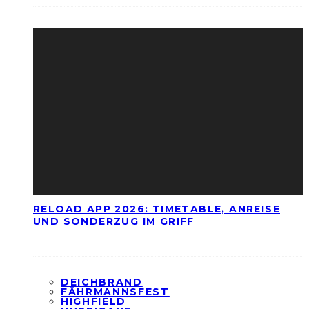
RELOAD APP 2026: TIMETABLE, ANREISE
UND SONDERZUG IM GRIFF
DEICHBRAND
FÄHRMANNSFEST
HIGHFIELD