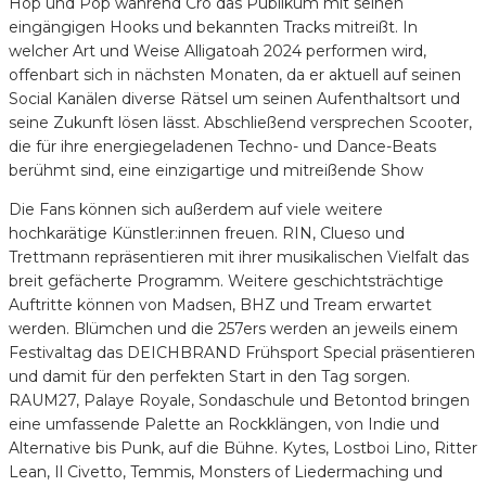
Hop und Pop während Cro das Publikum mit seinen
eingängigen Hooks und bekannten Tracks mitreißt. In
welcher Art und Weise Alligatoah 2024 performen wird,
offenbart sich in nächsten Monaten, da er aktuell auf seinen
Social Kanälen diverse Rätsel um seinen Aufenthaltsort und
seine Zukunft lösen lässt. Abschließend versprechen Scooter,
die für ihre energiegeladenen Techno- und Dance-Beats
berühmt sind, eine einzigartige und mitreißende Show
Die Fans können sich außerdem auf viele weitere
hochkarätige Künstler:innen freuen. RIN, Clueso und
Trettmann repräsentieren mit ihrer musikalischen Vielfalt das
breit gefächerte Programm. Weitere geschichtsträchtige
Auftritte können von Madsen, BHZ und Tream erwartet
werden. Blümchen und die 257ers werden an jeweils einem
Festivaltag das DEICHBRAND Frühsport Special präsentieren
und damit für den perfekten Start in den Tag sorgen.
RAUM27, Palaye Royale, Sondaschule und Betontod bringen
eine umfassende Palette an Rockklängen, von Indie und
Alternative bis Punk, auf die Bühne. Kytes, Lostboi Lino, Ritter
Lean, Il Civetto, Temmis, Monsters of Liedermaching und