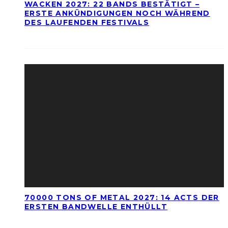
WACKEN 2027: 22 BANDS BESTÄTIGT –
ERSTE ANKÜNDIGUNGEN NOCH WÄHREND
DES LAUFENDEN FESTIVALS
70000 TONS OF METAL 2027: 14 ACTS DER
ERSTEN BANDWELLE ENTHÜLLT