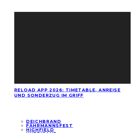
RELOAD APP 2026: TIMETABLE, ANREISE
UND SONDERZUG IM GRIFF
DEICHBRAND
FÄHRMANNSFEST
HIGHFIELD