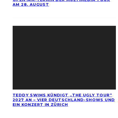
AM 28. AUGUST
TEDDY SWIMS KÜNDIGT „THE UGLY TOUR“
2027 AN – VIER DEUTSCHLAND-SHOWS UND
EIN KONZERT IN ZÜRICH