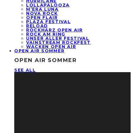
HURRICANE
LOLLAPALOOZA
M’ERA LUNA
NOVA ROCK
OPEN FLAIR
PLAZA FESTIVAL
RELOAD
ROCKHARZ OPEN AIR
ROCK AM RING
UNSER ALLER FESTIVAL
VAINSTREAM ROCKFEST
WACKEN OPEN AIR
OPEN AIR SOMMER
OPEN AIR SOMMER
SEE ALL