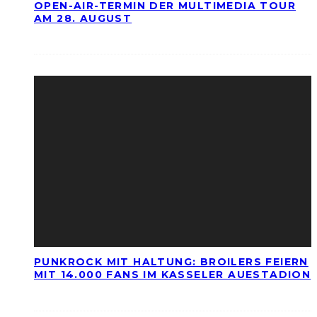
OPEN-AIR-TERMIN DER MULTIMEDIA TOUR
AM 28. AUGUST
PUNKROCK MIT HALTUNG: BROILERS FEIERN
MIT 14.000 FANS IM KASSELER AUESTADION