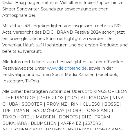
Oskar Haag tragen mit ihrer Vielfalt von Indie-Pop bis hin zu
Singer-Songwriter-Sounds zur abwechslungsreichen
Atmosphäre bei.
Mit aktuell 48 angekündigten von insgesamt mehr als 120
Acts, verspricht das DEICHBRAND Festival 2024 schon jetzt
ein unvergleichliches Sommerhighlight zu werden. Der
Vorverkauf läuft auf Hochtouren und die ersten Produkte sind
bereits ausverkauft.
Alle Infos und Tickets zum Festival gibt es auf der offiziellen
Festivalwebsite unter
www.deichbrand.de
, sowie in der
Festivalapp und auf den Social Media Kanälen (Facebook,
Instagram, TikTok).
Alle bisher bestätigten Acts in der Übersicht: KINGS OF LEON
| THE PRODIGY | PETER FOX | CRO | ALLIGATOAH | NINA
CHUBA | SCOOTER | PROVINZ | RIN | CLUESO | BOSSE |
TRETTMANN | BADMÓMZJAY | 01099 | TONES AND I |
TOKIO HOTEL | MADSEN | DONOTS | BHZ | TREAM |
BUKAHARA | BLÜMCHEN | KAFFKIEZ | 257ERS |
ANTILOPEN GANG | RAUM27 | BETTEROV | DOMIZIANA |